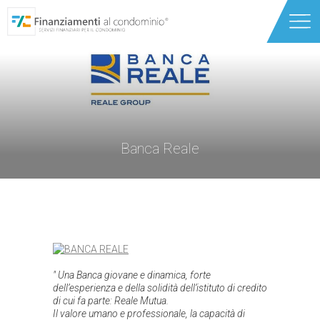
Chi siamo
Servizi
Caldaie e Riqualificazione energetica
Banca Reale
Partner
Finanziamento Ascensori
News
Ristrutturazioni edili
Contatti
Finanziamento Condominio
Leasing ascensori
" Una Banca giovane e dinamica, forte
dell’esperienza e della solidità dell’istituto di credito
di cui fa parte: Reale Mutua.
Locazione Operativa Ascensori
Il valore umano e professionale, la capacità di