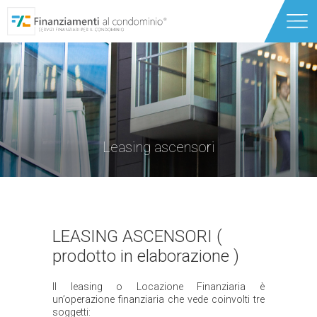
Chi siamo
Servizi
Caldaie e Riqualificazione energetica
Leasing ascensori
Partner
Finanziamento Ascensori
News
Ristrutturazioni edili
Contatti
Finanziamento Condominio
LEASING ASCENSORI (
prodotto in elaborazione )
Leasing ascensori
Il leasing o Locazione Finanziaria è
un’operazione finanziaria che vede coinvolti tre
Locazione Operativa Ascensori
soggetti: