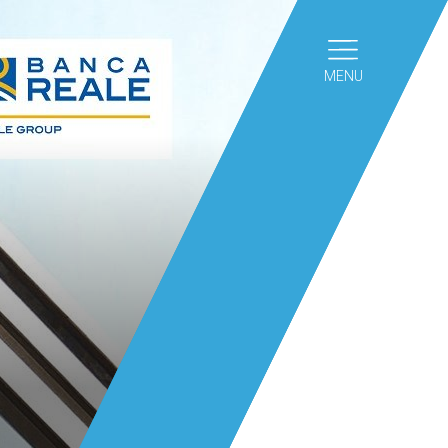
ziamento
Leasing
dominio
ascensori
MENU
News
Contatti