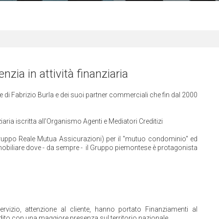
ia in attività finanziaria
 di Fabrizio Burla e dei suoi partner commerciali che fin dal 2000
aria iscritta all'Organismo Agenti e Mediatori Creditizi
ruppo Reale Mutua Assicurazioni) per il "mutuo condominio" ed
immobiliare dove - da sempre - il Gruppo piemontese è protagonista
servizio, attenzione al cliente, hanno portato Finanziamenti al
edito con una maggiore presenza sul territorio nazionale,