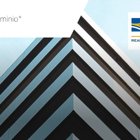
mento
Ristrutturazioni
Finan
ori
edili
Con
zi
Partner
Locazione
Operativa
Ascensori