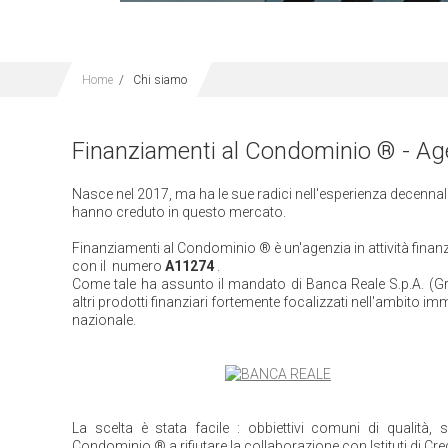
Home
/
Chi siamo
Finanziamenti al Condominio ® - Agenz
Nasce nel 2017, ma ha le sue radici nell'esperienza decennale
hanno creduto in questo mercato.
Finanziamenti al Condominio ® è un'agenzia in attività finanzi
con il numero
A11274
.
Come tale ha assunto il mandato di Banca Reale S.p.A. (G
altri prodotti finanziari fortemente focalizzati nell'ambito 
nazionale.
La scelta è stata facile : obbiettivi comuni di qualità, 
Condominio ® a rifiutare la collaborazione con Istituti di Cr