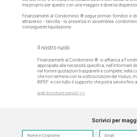
ma proprio per questo con una maggior e diversa dispersione 
Finanziamenti al Condominio ® segue primari fornitori e st
attraverso - talvolta - la presenza in assemblea condominial
conseguente liquidazione.
Il nostro ruolo
Finanziamenti al Condominio ® si affianca a Fornitor
appropiata alla necessità specifica, nell'informarli de
nel fornire quotazioni trasparenti e complete, nella co
che non termina con la sottoscrizione del mutuo, ma 
IRPEF e con tutto il supporto che potrà servire fino a
web-brochure-servizi-->>
Scrivici per magg