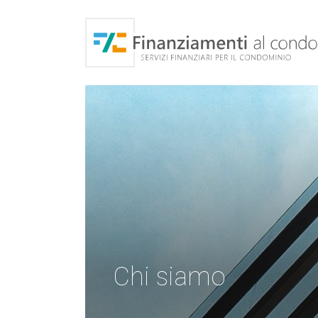
Finanzia
Riqualificazione
Ascens
energetica
Chi siamo
Servi
Chi siamo